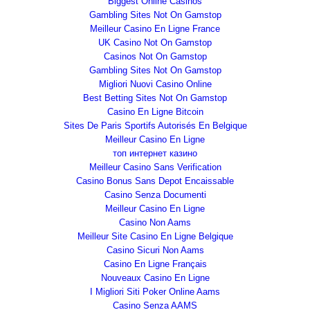
Biggest Online Casinos
Gambling Sites Not On Gamstop
Meilleur Casino En Ligne France
UK Casino Not On Gamstop
Casinos Not On Gamstop
Gambling Sites Not On Gamstop
Migliori Nuovi Casino Online
Best Betting Sites Not On Gamstop
Casino En Ligne Bitcoin
Sites De Paris Sportifs Autorisés En Belgique
Meilleur Casino En Ligne
топ интернет казино
Meilleur Casino Sans Verification
Casino Bonus Sans Depot Encaissable
Casino Senza Documenti
Meilleur Casino En Ligne
Casino Non Aams
Meilleur Site Casino En Ligne Belgique
Casino Sicuri Non Aams
Casino En Ligne Français
Nouveaux Casino En Ligne
I Migliori Siti Poker Online Aams
Casino Senza AAMS